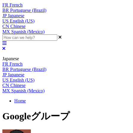
FR
French
BR
Portuguese (Brazil)
JP
Japanese
US
English (US)
CN
Chinese
MX
Spanish (Mexico)
Japanese
FR
French
BR
Portuguese (Brazil)
JP
Japanese
US
English (US)
CN
Chinese
MX
Spanish (Mexico)
Home
Googleグループ