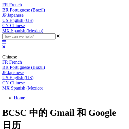
FR
French
BR
Portuguese (Brazil)
JP
Japanese
US
English (US)
CN
Chinese
MX
Spanish (Mexico)
Chinese
FR
French
BR
Portuguese (Brazil)
JP
Japanese
US
English (US)
CN
Chinese
MX
Spanish (Mexico)
Home
BCSC 中的 Gmail 和 Google
日历