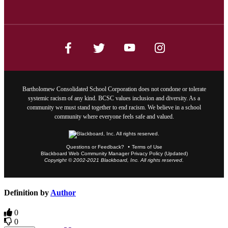
Bartholomew Consolidated School Corporation does not condone or tolerate
systemic racism of any kind. BCSC values inclusion and diversity. As a
community we must stand together to end racism. We believe in a school
community where everyone feels safe and valued.
Questions or Feedback?
Terms of Use
Blackboard Web Community Manager Privacy Policy (Updated)
Copyright © 2002-2021 Blackboard, Inc. All rights reserved.
Definition by
Author
0
0