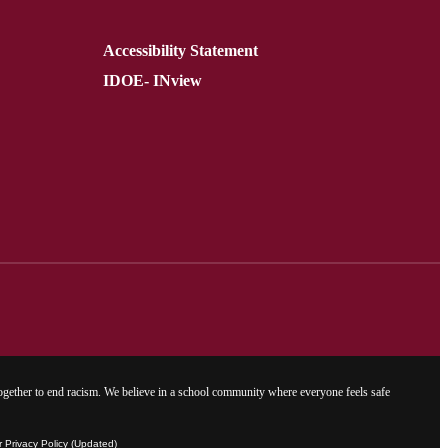
Accessibility Statement
IDOE- INview
gether to end racism. We believe in a school community where everyone feels safe
Privacy Policy (Updated)