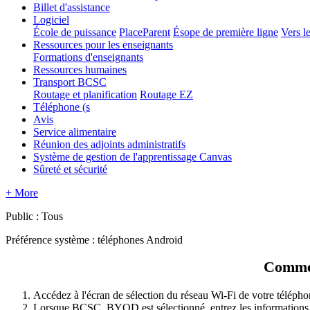
Billet d'assistance
Logiciel
École de puissance
PlaceParent
Ésope de première ligne
Vers le
Ressources pour les enseignants
Formations d'enseignants
Ressources humaines
Transport BCSC
Routage et planification
Routage EZ
Téléphone (s
Avis
Service alimentaire
Réunion des adjoints administratifs
Système de gestion de l'apprentissage Canvas
Sûreté et sécurité
+ More
Public : Tous
Préférence système : téléphones Android
Commen
Accédez à l'écran de sélection du réseau Wi-Fi de votre télép
Lorsque BCSC_BYOD est sélectionné, entrez les informations su