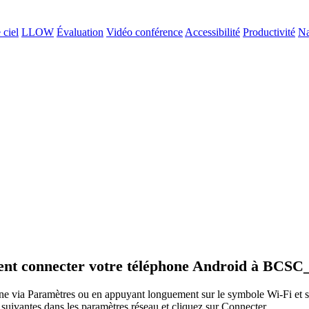
 ciel
LLOW
Évaluation
Vidéo conférence
Accessibilité
Productivité
Na
t connecter votre téléphone Android à BC
hone via Paramètres ou en appuyant longuement sur le symbole Wi-Fi e
ivantes dans les paramètres réseau et cliquez sur Connecter