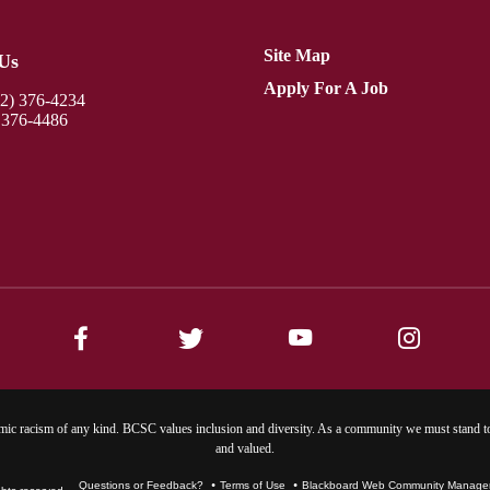
Site Map
Us
Apply For A Job
12) 376-4234
 376-4486
ic racism of any kind. BCSC values inclusion and diversity. As a community we must stand to
and valued.
Questions or Feedback?
Terms of Use
Blackboard Web Community Manager 