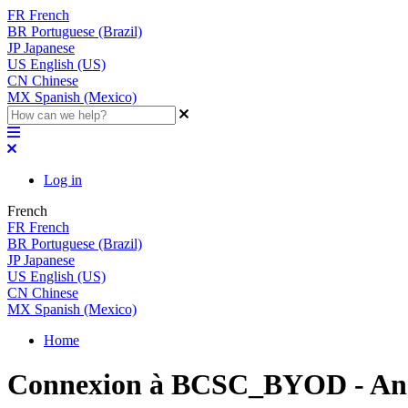
FR
French
BR
Portuguese (Brazil)
JP
Japanese
US
English (US)
CN
Chinese
MX
Spanish (Mexico)
Log in
French
FR
French
BR
Portuguese (Brazil)
JP
Japanese
US
English (US)
CN
Chinese
MX
Spanish (Mexico)
Home
Connexion à BCSC_BYOD - An