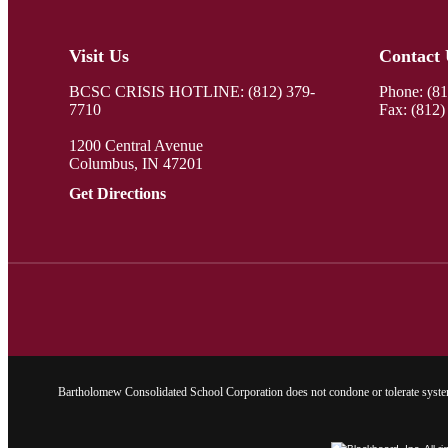
Visit Us
Contact 
BCSC CRISIS HOTLINE: (812) 379-
Phone:
(8
7710
Fax: (812)
1200 Central Avenue
Columbus, IN 47201
Get Directions
Bartholomew Consolidated School Corporation does not condone or tolerate system