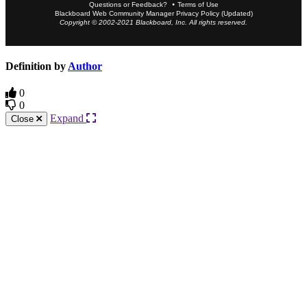
Questions or Feedback?
Terms of Use
Blackboard Web Community Manager Privacy Policy (Updated)
Copyright © 2002-2021 Blackboard, Inc. All rights reserved.
Definition by
Author
0
0
Expand
Close