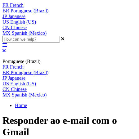
FR
French
BR
Portuguese (Brazil)
JP
Japanese
US
English (US)
CN
Chinese
MX
Spanish (Mexico)
Portuguese (Brazil)
FR
French
BR
Portuguese (Brazil)
JP
Japanese
US
English (US)
CN
Chinese
MX
Spanish (Mexico)
Home
Responder ao e-mail com o
Gmail